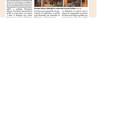
www.veroniquechauvy.com
© 2020 par Véronique Chauvy. Créé
avec Wix.com
Suivez-moi sur